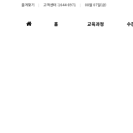
즐겨찾기
고객센터 :1644-8971
08월 07일(금)
홈
홈
교육과정
수
으
로
Login