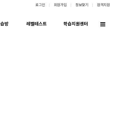
로그인
회원가입
정보찾기
원격지원
전
학습방
레벨테스트
학습지원센터
체
메
뉴
회원 로그인