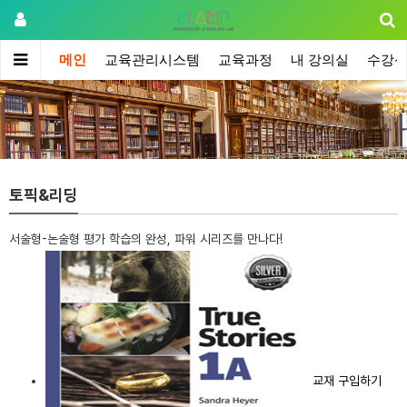
메인
교육관리시스템
교육과정
내 강의실
수강
토픽&리딩
서술형-논술형 평가 학습의 완성, 파워 시리즈를 만나다!
교재 구입하기