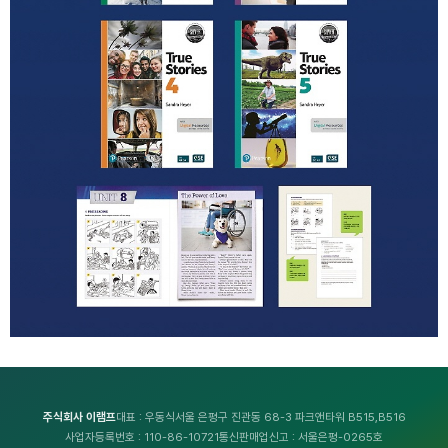
주식회사 이램프
대표 : 우동식
서울 은평구 진관동 68-3 파크앤타워 B515,B516
사업자등록번호 : 110-86-10721
통신판매업신고 : 서울은평-0265호